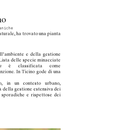
no
rare del
.
aniche
aturale, ha trovato una pianta
ll’ambiente e della gestione
 Lista delle specie minacciate
a
è classificata come
nzione. In Ticino gode di una
o, in un contesto urbano,
 della gestione estensiva dei
e sporadiche e rispettose dei