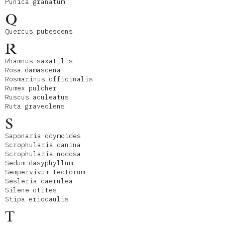
Punica granatum
Q
Quercus pubescens
R
Rhamnus saxatilis
Rosa damascena
Rosmarinus officinalis
Rumex pulcher
Ruscus aculeatus
Ruta graveolens
S
Saponaria ocymoides
Scrophularia canina
Scrophularia nodosa
Sedum dasyphyllum
Sempervivum tectorum
Sesleria caerulea
Silene otites
Stipa eriocaulis
T