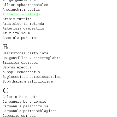
Ajuga genevensis
Allium sphaerocephalon
Amelanchier ovalis
Anthericum liliago
Arabis turrita
Aristolochia rotunda
Artemisia campestris
Arum italicum
Asperula purpurea
B
Blackstonia perfoliata
Bouganvillea x spectroglabra
Brassica oleracea
Bromus erectus
subsp. condensatus
Buglossoides purpurocaerulea
Buphthalmum salicifolium
C
Calamintha nepeta
Campanula bononiensis
Campanula persicifolia
Campanula portenschlagiana
Capparis spinosa