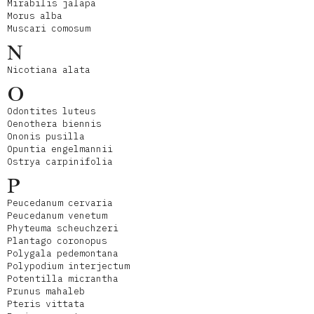
Mirabilis jalapa
Morus alba
Muscari comosum
N
Nicotiana alata
O
Odontites luteus
Oenothera biennis
Ononis pusilla
Opuntia engelmannii
Ostrya carpinifolia
P
Peucedanum cervaria
Peucedanum venetum
Phyteuma scheuchzeri
Plantago coronopus
Polygala pedemontana
Polypodium interjectum
Potentilla micrantha
Prunus mahaleb
Pteris vittata