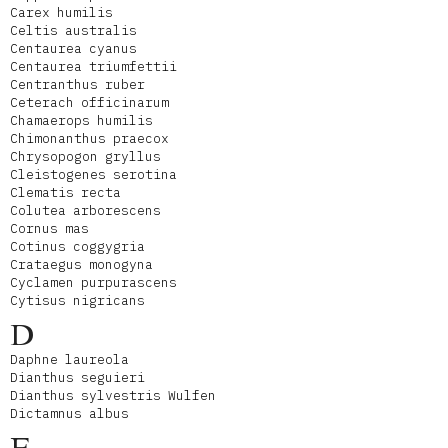
Carex humilis
Celtis australis
Centaurea cyanus
Centaurea triumfettii
Centranthus ruber
Ceterach officinarum
Chamaerops humilis
Chimonanthus praecox
Chrysopogon gryllus
Cleistogenes serotina
Clematis recta
Colutea arborescens
Cornus mas
Cotinus coggygria
Crataegus monogyna
Cyclamen purpurascens
Cytisus nigricans
D
Daphne laureola
Dianthus seguieri
Dianthus sylvestris Wulfen
Dictamnus albus