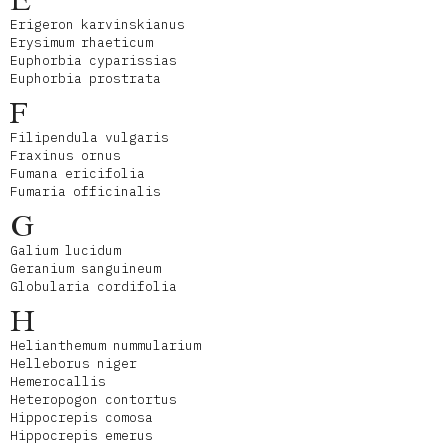
E
Erigeron karvinskianus
Erysimum rhaeticum
Euphorbia cyparissias
Euphorbia prostrata
F
Filipendula vulgaris
Fraxinus ornus
Fumana ericifolia
Fumaria officinalis
G
Galium lucidum
Geranium sanguineum
Globularia cordifolia
H
Helianthemum nummularium
Helleborus niger
Hemerocallis
Heteropogon contortus
Hippocrepis comosa
Hippocrepis emerus