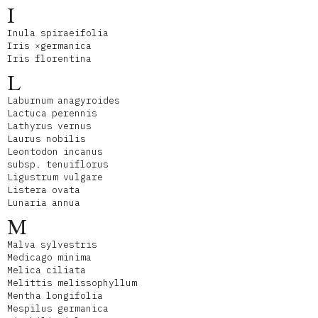
I
Inula spiraeifolia
Iris ×germanica
Iris florentina
L
Laburnum anagyroides
Lactuca perennis
Lathyrus vernus
Laurus nobilis
Leontodon incanus
subsp. tenuiflorus
Ligustrum vulgare
Listera ovata
Lunaria annua
M
Malva sylvestris
Medicago minima
Melica ciliata
Melittis melissophyllum
Mentha longifolia
Mespilus germanica