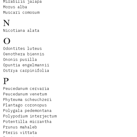
Mirabilis jalapa
Morus alba
Muscari comosum
N
Nicotiana alata
O
Odontites luteus
Oenothera biennis
Ononis pusilla
Opuntia engelmannii
Ostrya carpinifolia
P
Peucedanum cervaria
Peucedanum venetum
Phyteuma scheuchzeri
Plantago coronopus
Polygala pedemontana
Polypodium interjectum
Potentilla micrantha
Prunus mahaleb
Pteris vittata