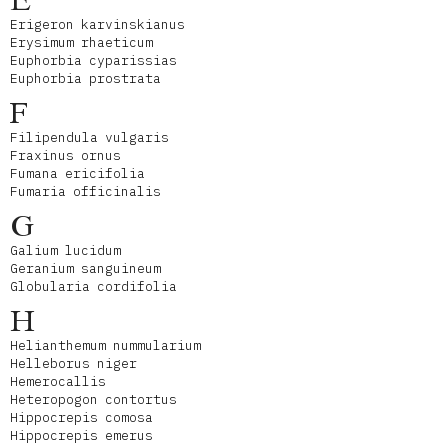
E
Erigeron karvinskianus
Erysimum rhaeticum
Euphorbia cyparissias
Euphorbia prostrata
F
Filipendula vulgaris
Fraxinus ornus
Fumana ericifolia
Fumaria officinalis
G
Galium lucidum
Geranium sanguineum
Globularia cordifolia
H
Helianthemum nummularium
Helleborus niger
Hemerocallis
Heteropogon contortus
Hippocrepis comosa
Hippocrepis emerus