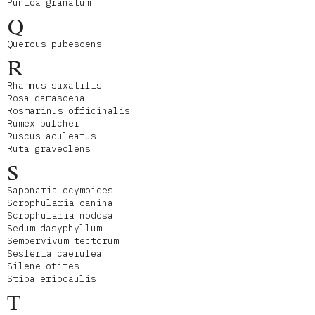
Punica granatum
Q
Quercus pubescens
R
Rhamnus saxatilis
Rosa damascena
Rosmarinus officinalis
Rumex pulcher
Ruscus aculeatus
Ruta graveolens
S
Saponaria ocymoides
Scrophularia canina
Scrophularia nodosa
Sedum dasyphyllum
Sempervivum tectorum
Sesleria caerulea
Silene otites
Stipa eriocaulis
T