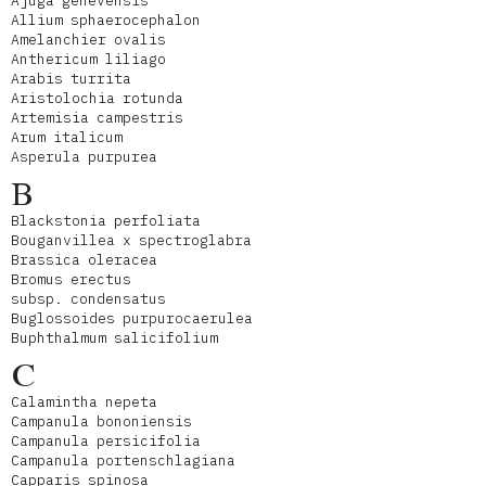
Ajuga genevensis
Allium sphaerocephalon
Amelanchier ovalis
Anthericum liliago
Arabis turrita
Aristolochia rotunda
Artemisia campestris
Arum italicum
Asperula purpurea
B
Blackstonia perfoliata
Bouganvillea x spectroglabra
Brassica oleracea
Bromus erectus
subsp. condensatus
Buglossoides purpurocaerulea
Buphthalmum salicifolium
C
Calamintha nepeta
Campanula bononiensis
Campanula persicifolia
Campanula portenschlagiana
Capparis spinosa