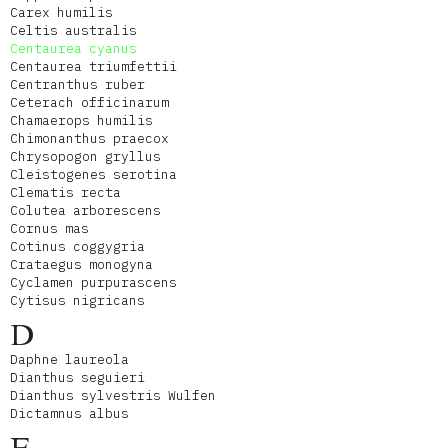
Carex humilis
Celtis australis
Centaurea cyanus
Centaurea triumfettii
Centranthus ruber
Ceterach officinarum
Chamaerops humilis
Chimonanthus praecox
Chrysopogon gryllus
Cleistogenes serotina
Clematis recta
Colutea arborescens
Cornus mas
Cotinus coggygria
Crataegus monogyna
Cyclamen purpurascens
Cytisus nigricans
D
Daphne laureola
Dianthus seguieri
Dianthus sylvestris Wulfen
Dictamnus albus