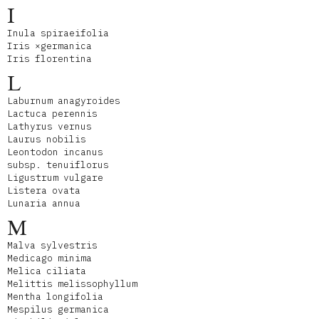
I
Inula spiraeifolia
Iris ×germanica
Iris florentina
L
Laburnum anagyroides
Lactuca perennis
Lathyrus vernus
Laurus nobilis
Leontodon incanus
subsp. tenuiflorus
Ligustrum vulgare
Listera ovata
Lunaria annua
M
Malva sylvestris
Medicago minima
Melica ciliata
Melittis melissophyllum
Mentha longifolia
Mespilus germanica