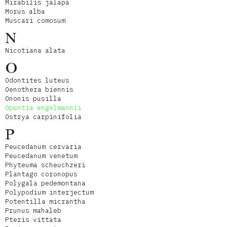
Mirabilis jalapa
Morus alba
Muscari comosum
N
Nicotiana alata
O
Odontites luteus
Oenothera biennis
Ononis pusilla
Opuntia engelmannii
Ostrya carpinifolia
P
Peucedanum cervaria
Peucedanum venetum
Phyteuma scheuchzeri
Plantago coronopus
Polygala pedemontana
Polypodium interjectum
Potentilla micrantha
Prunus mahaleb
Pteris vittata