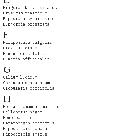
E
Erigeron karvinskianus
Erysimum rhaeticum
Euphorbia cyparissias
Euphorbia prostrata
F
Filipendula vulgaris
Fraxinus ornus
Fumana ericifolia
Fumaria officinalis
G
Galium lucidum
Geranium sanguineum
Globularia cordifolia
H
Helianthemum nummularium
Helleborus niger
Hemerocallis
Heteropogon contortus
Hippocrepis comosa
Hippocrepis emerus