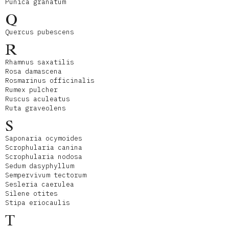
Punica granatum
Q
Quercus pubescens
R
Rhamnus saxatilis
Rosa damascena
Rosmarinus officinalis
Rumex pulcher
Ruscus aculeatus
Ruta graveolens
S
Saponaria ocymoides
Scrophularia canina
Scrophularia nodosa
Sedum dasyphyllum
Sempervivum tectorum
Sesleria caerulea
Silene otites
Stipa eriocaulis
T