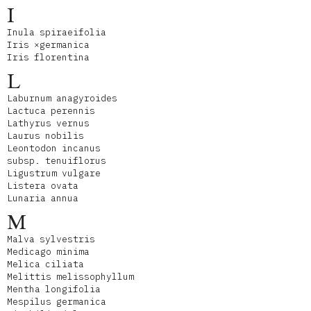
I
Inula spiraeifolia
Iris ×germanica
Iris florentina
L
Laburnum anagyroides
Lactuca perennis
Lathyrus vernus
Laurus nobilis
Leontodon incanus
subsp. tenuiflorus
Ligustrum vulgare
Listera ovata
Lunaria annua
M
Malva sylvestris
Medicago minima
Melica ciliata
Melittis melissophyllum
Mentha longifolia
Mespilus germanica