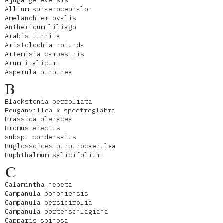
Ajuga genevensis
Allium sphaerocephalon
Amelanchier ovalis
Anthericum liliago
Arabis turrita
Aristolochia rotunda
Artemisia campestris
Arum italicum
Asperula purpurea
B
Blackstonia perfoliata
Bouganvillea x spectroglabra
Brassica oleracea
Bromus erectus
subsp. condensatus
Buglossoides purpurocaerulea
Buphthalmum salicifolium
C
Calamintha nepeta
Campanula bononiensis
Campanula persicifolia
Campanula portenschlagiana
Capparis spinosa