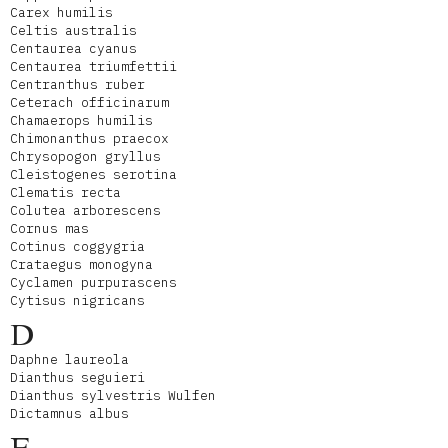
Carex humilis
Celtis australis
Centaurea cyanus
Centaurea triumfettii
Centranthus ruber
Ceterach officinarum
Chamaerops humilis
Chimonanthus praecox
Chrysopogon gryllus
Cleistogenes serotina
Clematis recta
Colutea arborescens
Cornus mas
Cotinus coggygria
Crataegus monogyna
Cyclamen purpurascens
Cytisus nigricans
D
Daphne laureola
Dianthus seguieri
Dianthus sylvestris Wulfen
Dictamnus albus