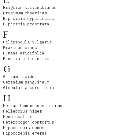
E
Erigeron karvinskianus
Erysimum rhaeticum
Euphorbia cyparissias
Euphorbia prostrata
F
Filipendula vulgaris
Fraxinus ornus
Fumana ericifolia
Fumaria officinalis
G
Galium lucidum
Geranium sanguineum
Globularia cordifolia
H
Helianthemum nummularium
Helleborus niger
Hemerocallis
Heteropogon contortus
Hippocrepis comosa
Hippocrepis emerus