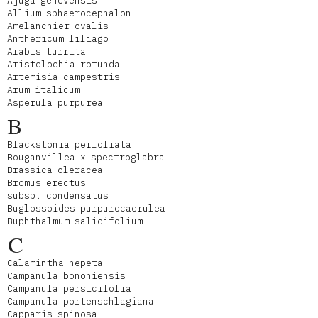
Ajuga genevensis
Allium sphaerocephalon
Amelanchier ovalis
Anthericum liliago
Arabis turrita
Aristolochia rotunda
Artemisia campestris
Arum italicum
Asperula purpurea
B
Blackstonia perfoliata
Bouganvillea x spectroglabra
Brassica oleracea
Bromus erectus
subsp. condensatus
Buglossoides purpurocaerulea
Buphthalmum salicifolium
C
Calamintha nepeta
Campanula bononiensis
Campanula persicifolia
Campanula portenschlagiana
Capparis spinosa