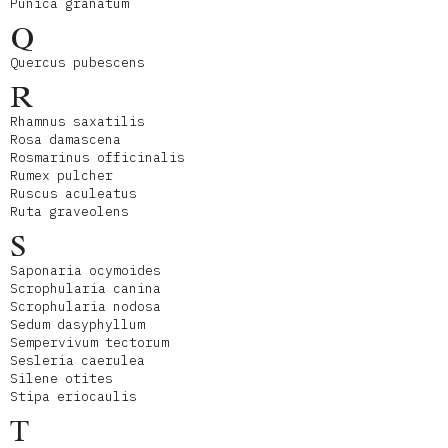
Punica granatum
Q
Quercus pubescens
R
Rhamnus saxatilis
Rosa damascena
Rosmarinus officinalis
Rumex pulcher
Ruscus aculeatus
Ruta graveolens
S
Saponaria ocymoides
Scrophularia canina
Scrophularia nodosa
Sedum dasyphyllum
Sempervivum tectorum
Sesleria caerulea
Silene otites
Stipa eriocaulis
T