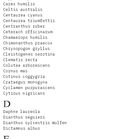
Carex humilis
Celtis australis
Centaurea cyanus
Centaurea triumfettii
Centranthus ruber
Ceterach officinarum
Chamaerops humilis
Chimonanthus praecox
Chrysopogon gryllus
Cleistogenes serotina
Clematis recta
Colutea arborescens
Cornus mas
Cotinus coggygria
Crataegus monogyna
Cyclamen purpurascens
Cytisus nigricans
D
Daphne laureola
Dianthus seguieri
Dianthus sylvestris Wulfen
Dictamnus albus