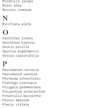
Mirabilis jalapa
Morus alba
Muscari comosum
N
Nicotiana alata
O
Odontites luteus
Oenothera biennis
Ononis pusilla
Opuntia engelmannii
Ostrya carpinifolia
P
Peucedanum cervaria
Peucedanum venetum
Phyteuma scheuchzeri
Plantago coronopus
Polygala pedemontana
Polypodium interjectum
Potentilla micrantha
Prunus mahaleb
Pteris vittata