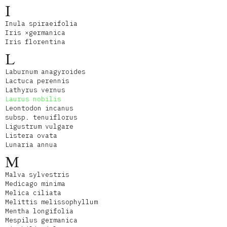
I
Inula spiraeifolia
Iris ×germanica
Iris florentina
L
Laburnum anagyroides
Lactuca perennis
Lathyrus vernus
Laurus nobilis
Leontodon incanus
subsp. tenuiflorus
Ligustrum vulgare
Listera ovata
Lunaria annua
M
Malva sylvestris
Medicago minima
Melica ciliata
Melittis melissophyllum
Mentha longifolia
Mespilus germanica