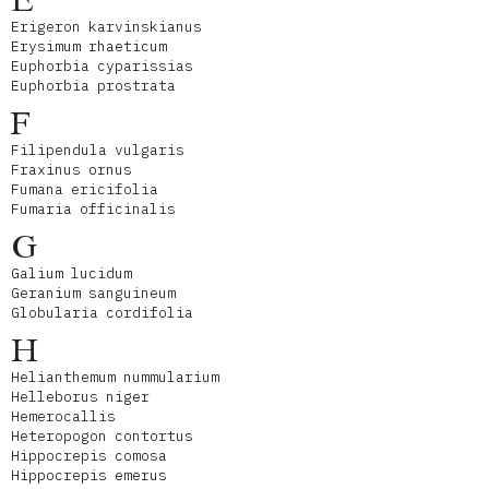
E
Erigeron karvinskianus
Erysimum rhaeticum
Euphorbia cyparissias
Euphorbia prostrata
F
Filipendula vulgaris
Fraxinus ornus
Fumana ericifolia
Fumaria officinalis
G
Galium lucidum
Geranium sanguineum
Globularia cordifolia
H
Helianthemum nummularium
Helleborus niger
Hemerocallis
Heteropogon contortus
Hippocrepis comosa
Hippocrepis emerus