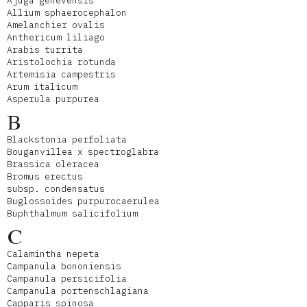
Ajuga genevensis
Allium sphaerocephalon
Amelanchier ovalis
Anthericum liliago
Arabis turrita
Aristolochia rotunda
Artemisia campestris
Arum italicum
Asperula purpurea
B
Blackstonia perfoliata
Bouganvillea x spectroglabra
Brassica oleracea
Bromus erectus
subsp. condensatus
Buglossoides purpurocaerulea
Buphthalmum salicifolium
C
Calamintha nepeta
Campanula bononiensis
Campanula persicifolia
Campanula portenschlagiana
Capparis spinosa