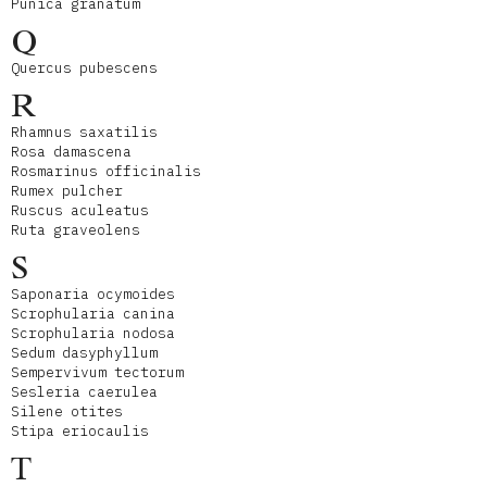
Punica granatum
Q
Quercus pubescens
R
Rhamnus saxatilis
Rosa damascena
Rosmarinus officinalis
Rumex pulcher
Ruscus aculeatus
Ruta graveolens
S
Saponaria ocymoides
Scrophularia canina
Scrophularia nodosa
Sedum dasyphyllum
Sempervivum tectorum
Sesleria caerulea
Silene otites
Stipa eriocaulis
T