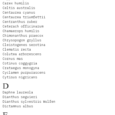
Carex humilis
Celtis australis
Centaurea cyanus
Centaurea triumfettii
Centranthus ruber
Ceterach officinarum
Chamaerops humilis
Chimonanthus praecox
Chrysopogon gryllus
Cleistogenes serotina
Clematis recta
Colutea arborescens
Cornus mas
Cotinus coggygria
Crataegus monogyna
Cyclamen purpurascens
Cytisus nigricans
D
Daphne laureola
Dianthus seguieri
Dianthus sylvestris Wulfen
Dictamnus albus