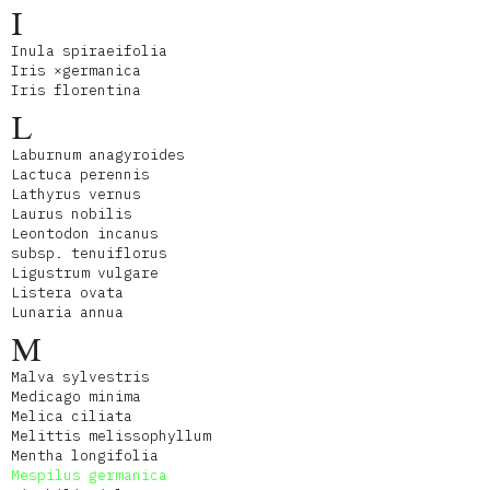
I
Inula spiraeifolia
Iris ×germanica
Iris florentina
L
Laburnum anagyroides
Lactuca perennis
Lathyrus vernus
Laurus nobilis
Leontodon incanus
subsp. tenuiflorus
Ligustrum vulgare
Listera ovata
Lunaria annua
M
Malva sylvestris
Medicago minima
Melica ciliata
Melittis melissophyllum
Mentha longifolia
Mespilus germanica