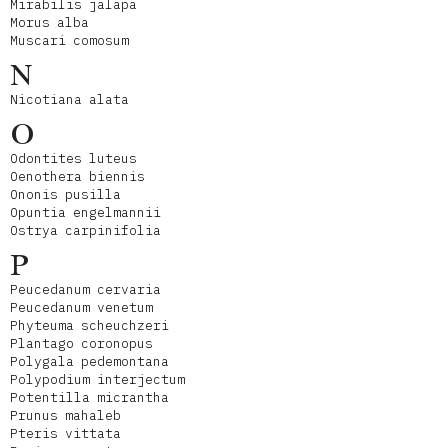
Mirabilis jalapa
Morus alba
Muscari comosum
N
Nicotiana alata
O
Odontites luteus
Oenothera biennis
Ononis pusilla
Opuntia engelmannii
Ostrya carpinifolia
P
Peucedanum cervaria
Peucedanum venetum
Phyteuma scheuchzeri
Plantago coronopus
Polygala pedemontana
Polypodium interjectum
Potentilla micrantha
Prunus mahaleb
Pteris vittata