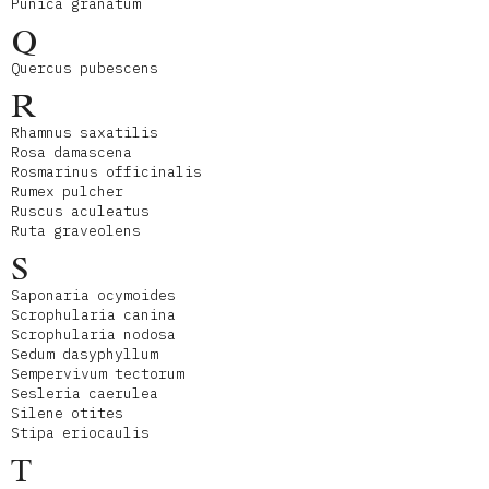
Punica granatum
Q
Quercus pubescens
R
Rhamnus saxatilis
Rosa damascena
Rosmarinus officinalis
Rumex pulcher
Ruscus aculeatus
Ruta graveolens
S
Saponaria ocymoides
Scrophularia canina
Scrophularia nodosa
Sedum dasyphyllum
Sempervivum tectorum
Sesleria caerulea
Silene otites
Stipa eriocaulis
T