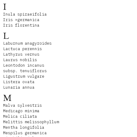
I
Inula spiraeifolia
Iris ×germanica
Iris florentina
L
Laburnum anagyroides
Lactuca perennis
Lathyrus vernus
Laurus nobilis
Leontodon incanus
subsp. tenuiflorus
Ligustrum vulgare
Listera ovata
Lunaria annua
M
Malva sylvestris
Medicago minima
Melica ciliata
Melittis melissophyllum
Mentha longifolia
Mespilus germanica