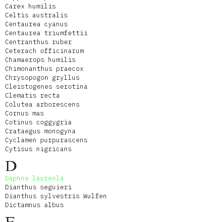
Carex humilis
Celtis australis
Centaurea cyanus
Centaurea triumfettii
Centranthus ruber
Ceterach officinarum
Chamaerops humilis
Chimonanthus praecox
Chrysopogon gryllus
Cleistogenes serotina
Clematis recta
Colutea arborescens
Cornus mas
Cotinus coggygria
Crataegus monogyna
Cyclamen purpurascens
Cytisus nigricans
D
Daphne laureola
Dianthus seguieri
Dianthus sylvestris Wulfen
Dictamnus albus