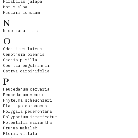
Mirabilis jalapa
Morus alba
Muscari comosum
N
Nicotiana alata
O
Odontites luteus
Oenothera biennis
Ononis pusilla
Opuntia engelmannii
Ostrya carpinifolia
P
Peucedanum cervaria
Peucedanum venetum
Phyteuma scheuchzeri
Plantago coronopus
Polygala pedemontana
Polypodium interjectum
Potentilla micrantha
Prunus mahaleb
Pteris vittata