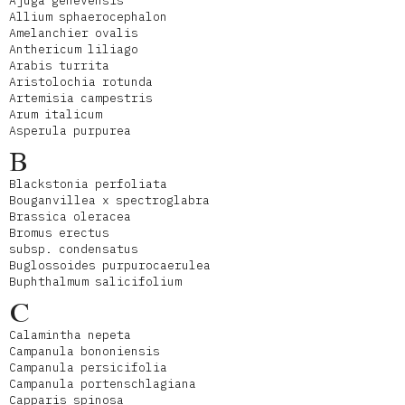
Ajuga genevensis
Allium sphaerocephalon
Amelanchier ovalis
Anthericum liliago
Arabis turrita
Aristolochia rotunda
Artemisia campestris
Arum italicum
Asperula purpurea
B
Blackstonia perfoliata
Bouganvillea x spectroglabra
Brassica oleracea
Bromus erectus
subsp. condensatus
Buglossoides purpurocaerulea
Buphthalmum salicifolium
C
Calamintha nepeta
Campanula bononiensis
Campanula persicifolia
Campanula portenschlagiana
Capparis spinosa