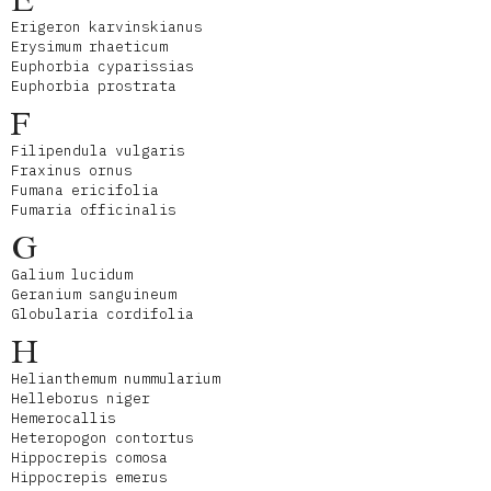
E
Erigeron karvinskianus
Erysimum rhaeticum
Euphorbia cyparissias
Euphorbia prostrata
F
Filipendula vulgaris
Fraxinus ornus
Fumana ericifolia
Fumaria officinalis
G
Galium lucidum
Geranium sanguineum
Globularia cordifolia
H
Helianthemum nummularium
Helleborus niger
Hemerocallis
Heteropogon contortus
Hippocrepis comosa
Hippocrepis emerus