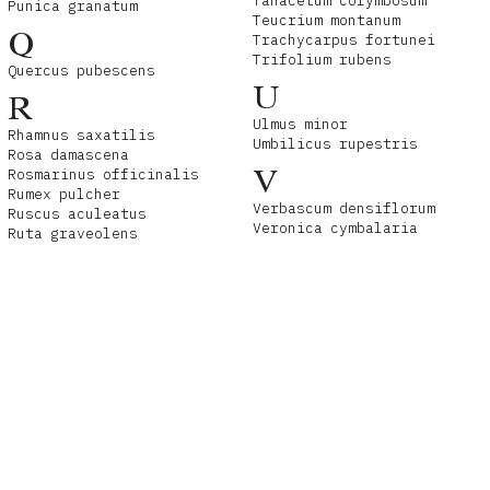
Tanacetum corymbosum
Punica granatum
Teucrium montanum
Q
Trachycarpus fortunei
Trifolium rubens
Quercus pubescens
U
R
Ulmus minor
Rhamnus saxatilis
Umbilicus rupestris
Rosa damascena
V
Rosmarinus officinalis
Rumex pulcher
Verbascum densiflorum
Ruscus aculeatus
Veronica cymbalaria
Ruta graveolens