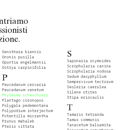
contriamo
ssionisti
zione.
S
Oenothera biennis
Ononis pusilla
Saponaria ocymoides
Opuntia engelmannii
Scrophularia canina
Ostrya carpinifolia
Scrophularia nodosa
P
Sedum dasyphyllum
Sempervivum tectorum
Peucedanum cervaria
Sesleria caerulea
Peucedanum venetum
Silene otites
Phyteuma scheuchzeri
Stipa eriocaulis
Plantago coronopus
T
Polygala pedemontana
Polypodium interjectum
Tamarix tetranda
Potentilla micrantha
Tamus communis
Prunus mahaleb
Tanacetum balsamita
Pteris vittata