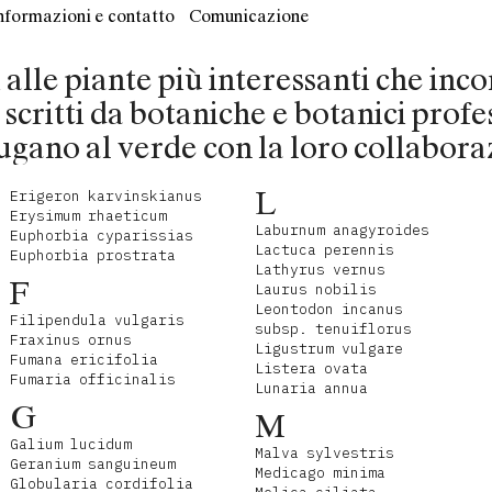
nformazioni e contatto
Comunicazione
ti alle piante più interessanti che in
o scritti da botaniche e botanici profe
ugano al verde con la loro collabora
L
Erigeron karvinskianus
Erysimum rhaeticum
Laburnum anagyroides
Euphorbia cyparissias
Lactuca perennis
Euphorbia prostrata
Lathyrus vernus
F
Laurus nobilis
Leontodon incanus
Filipendula vulgaris
subsp. tenuiflorus
Fraxinus ornus
Ligustrum vulgare
Fumana ericifolia
Listera ovata
Fumaria officinalis
Lunaria annua
G
M
Galium lucidum
Malva sylvestris
Geranium sanguineum
Medicago minima
Globularia cordifolia