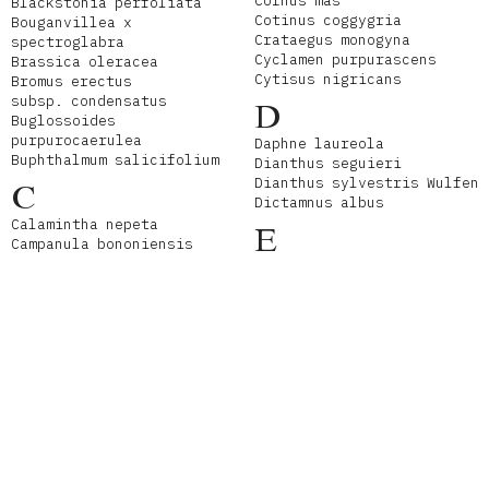
Cornus mas
Blackstonia perfoliata
Cotinus coggygria
Bouganvillea x
Crataegus monogyna
spectroglabra
Cyclamen purpurascens
Brassica oleracea
Cytisus nigricans
Bromus erectus
subsp. condensatus
D
Buglossoides
purpurocaerulea
Daphne laureola
Buphthalmum salicifolium
Dianthus seguieri
Dianthus sylvestris Wulfen
C
Dictamnus albus
Calamintha nepeta
E
Campanula bononiensis