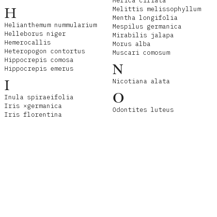
Melica ciliata
H
Melittis melissophyllum
Mentha longifolia
Helianthemum nummularium
Mespilus germanica
Helleborus niger
Mirabilis jalapa
Hemerocallis
Morus alba
Heteropogon contortus
Muscari comosum
Hippocrepis comosa
N
Hippocrepis emerus
I
Nicotiana alata
O
Inula spiraeifolia
Iris ×germanica
Odontites luteus
Iris florentina