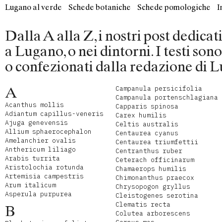
Lugano al verde
Schede botaniche
Schede pomologiche
I
Dalla A alla Z, i nostri post dedica
a Lugano, o nei dintorni. I testi son
o confezionati dalla redazione di L
A
Campanula persicifolia
Campanula portenschlagiana
Acanthus mollis
Capparis spinosa
Adiantum capillus-veneris
Carex humilis
Ajuga genevensis
Celtis australis
Allium sphaerocephalon
Centaurea cyanus
Amelanchier ovalis
Centaurea triumfettii
Anthericum liliago
Centranthus ruber
Arabis turrita
Ceterach officinarum
Aristolochia rotunda
Chamaerops humilis
Artemisia campestris
Chimonanthus praecox
Arum italicum
Chrysopogon gryllus
Asperula purpurea
Cleistogenes serotina
Clematis recta
B
Colutea arborescens