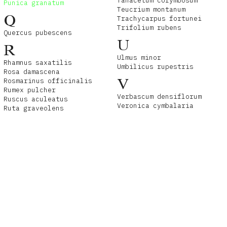
Tanacetum corymbosum
Punica granatum
Teucrium montanum
Q
Trachycarpus fortunei
Trifolium rubens
Quercus pubescens
U
R
Ulmus minor
Rhamnus saxatilis
Umbilicus rupestris
Rosa damascena
V
Rosmarinus officinalis
Rumex pulcher
Verbascum densiflorum
Ruscus aculeatus
Veronica cymbalaria
Ruta graveolens