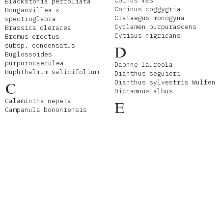
Cornus mas
Blackstonia perfoliata
Cotinus coggygria
Bouganvillea x
Crataegus monogyna
spectroglabra
Cyclamen purpurascens
Brassica oleracea
Cytisus nigricans
Bromus erectus
subsp. condensatus
D
Buglossoides
purpurocaerulea
Daphne laureola
Buphthalmum salicifolium
Dianthus seguieri
Dianthus sylvestris Wulfen
C
Dictamnus albus
Calamintha nepeta
E
Campanula bononiensis