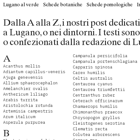
Lugano al verde
Schede botaniche
Schede pomologiche
I
Dalla A alla Z, i nostri post dedica
a Lugano, o nei dintorni. I testi son
o confezionati dalla redazione di L
A
Campanula persicifolia
Campanula portenschlagiana
Acanthus mollis
Capparis spinosa
Adiantum capillus-veneris
Carex humilis
Ajuga genevensis
Celtis australis
Allium sphaerocephalon
Centaurea cyanus
Amelanchier ovalis
Centaurea triumfettii
Anthericum liliago
Centranthus ruber
Arabis turrita
Ceterach officinarum
Aristolochia rotunda
Chamaerops humilis
Artemisia campestris
Chimonanthus praecox
Arum italicum
Chrysopogon gryllus
Asperula purpurea
Cleistogenes serotina
Clematis recta
B
Colutea arborescens