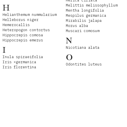
Melica ciliata
H
Melittis melissophyllum
Mentha longifolia
Helianthemum nummularium
Mespilus germanica
Helleborus niger
Mirabilis jalapa
Hemerocallis
Morus alba
Heteropogon contortus
Muscari comosum
Hippocrepis comosa
N
Hippocrepis emerus
I
Nicotiana alata
O
Inula spiraeifolia
Iris ×germanica
Odontites luteus
Iris florentina