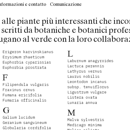
nformazioni e contatto
Comunicazione
ti alle piante più interessanti che in
o scritti da botaniche e botanici profe
ugano al verde con la loro collabora
L
Erigeron karvinskianus
Erysimum rhaeticum
Laburnum anagyroides
Euphorbia cyparissias
Lactuca perennis
Euphorbia prostrata
Lathyrus vernus
F
Laurus nobilis
Leontodon incanus
Filipendula vulgaris
subsp. tenuiflorus
Fraxinus ornus
Ligustrum vulgare
Fumana ericifolia
Listera ovata
Fumaria officinalis
Lunaria annua
G
M
Galium lucidum
Malva sylvestris
Geranium sanguineum
Medicago minima
Globularia cordifolia