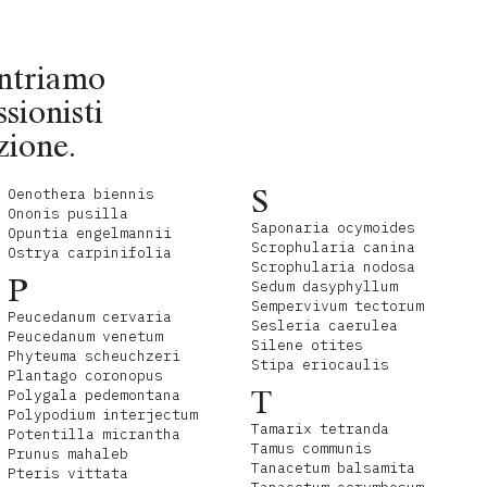
contriamo
ssionisti
zione.
S
Oenothera biennis
Ononis pusilla
Saponaria ocymoides
Opuntia engelmannii
Scrophularia canina
Ostrya carpinifolia
Scrophularia nodosa
P
Sedum dasyphyllum
Sempervivum tectorum
Peucedanum cervaria
Sesleria caerulea
Peucedanum venetum
Silene otites
Phyteuma scheuchzeri
Stipa eriocaulis
Plantago coronopus
T
Polygala pedemontana
Polypodium interjectum
Tamarix tetranda
Potentilla micrantha
Tamus communis
Prunus mahaleb
Tanacetum balsamita
Pteris vittata