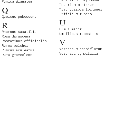
Tanacetum corymbosum
Punica granatum
Teucrium montanum
Q
Trachycarpus fortunei
Trifolium rubens
Quercus pubescens
U
R
Ulmus minor
Rhamnus saxatilis
Umbilicus rupestris
Rosa damascena
V
Rosmarinus officinalis
Rumex pulcher
Verbascum densiflorum
Ruscus aculeatus
Veronica cymbalaria
Ruta graveolens