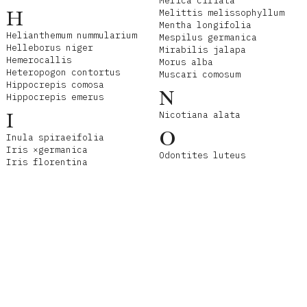
Melica ciliata
H
Melittis melissophyllum
Mentha longifolia
Helianthemum nummularium
Mespilus germanica
Helleborus niger
Mirabilis jalapa
Hemerocallis
Morus alba
Heteropogon contortus
Muscari comosum
Hippocrepis comosa
N
Hippocrepis emerus
I
Nicotiana alata
O
Inula spiraeifolia
Iris ×germanica
Odontites luteus
Iris florentina