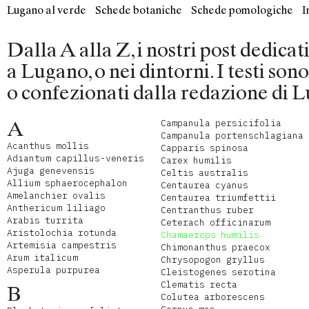
Lugano al verde
Schede botaniche
Schede pomologiche
I
Dalla A alla Z, i nostri post dedica
a Lugano, o nei dintorni. I testi son
o confezionati dalla redazione di L
A
Campanula persicifolia
Campanula portenschlagiana
Acanthus mollis
Capparis spinosa
Adiantum capillus-veneris
Carex humilis
Ajuga genevensis
Celtis australis
Allium sphaerocephalon
Centaurea cyanus
Amelanchier ovalis
Centaurea triumfettii
Anthericum liliago
Centranthus ruber
Arabis turrita
Ceterach officinarum
Aristolochia rotunda
Chamaerops humilis
Artemisia campestris
Chimonanthus praecox
Arum italicum
Chrysopogon gryllus
Asperula purpurea
Cleistogenes serotina
Clematis recta
B
Colutea arborescens