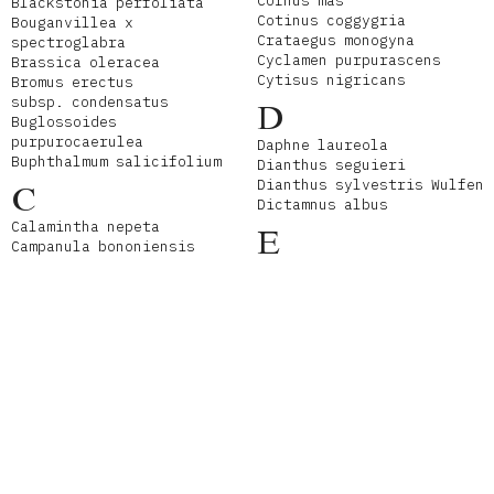
Cornus mas
Blackstonia perfoliata
Cotinus coggygria
Bouganvillea x
Crataegus monogyna
spectroglabra
Cyclamen purpurascens
Brassica oleracea
Cytisus nigricans
Bromus erectus
subsp. condensatus
D
Buglossoides
purpurocaerulea
Daphne laureola
Buphthalmum salicifolium
Dianthus seguieri
Dianthus sylvestris Wulfen
C
Dictamnus albus
Calamintha nepeta
E
Campanula bononiensis