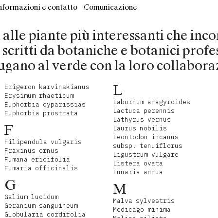
nformazioni e contatto
Comunicazione
ti alle piante più interessanti che in
o scritti da botaniche e botanici profe
ugano al verde con la loro collabora
L
Erigeron karvinskianus
Erysimum rhaeticum
Laburnum anagyroides
Euphorbia cyparissias
Lactuca perennis
Euphorbia prostrata
Lathyrus vernus
F
Laurus nobilis
Leontodon incanus
Filipendula vulgaris
subsp. tenuiflorus
Fraxinus ornus
Ligustrum vulgare
Fumana ericifolia
Listera ovata
Fumaria officinalis
Lunaria annua
G
M
Galium lucidum
Malva sylvestris
Geranium sanguineum
Medicago minima
Globularia cordifolia