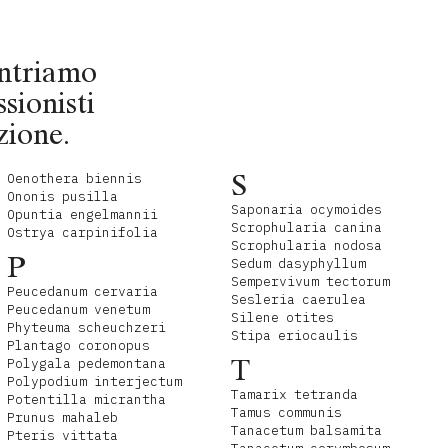
contriamo
ssionisti
zione.
S
Oenothera biennis
Ononis pusilla
Saponaria ocymoides
Opuntia engelmannii
Scrophularia canina
Ostrya carpinifolia
Scrophularia nodosa
P
Sedum dasyphyllum
Sempervivum tectorum
Peucedanum cervaria
Sesleria caerulea
Peucedanum venetum
Silene otites
Phyteuma scheuchzeri
Stipa eriocaulis
Plantago coronopus
T
Polygala pedemontana
Polypodium interjectum
Tamarix tetranda
Potentilla micrantha
Tamus communis
Prunus mahaleb
Tanacetum balsamita
Pteris vittata