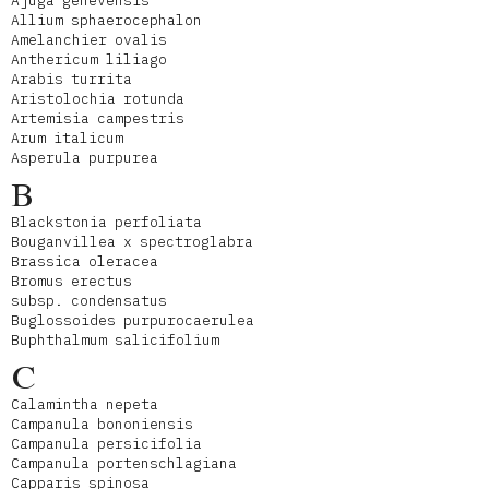
Ajuga genevensis
Allium sphaerocephalon
Amelanchier ovalis
Anthericum liliago
Arabis turrita
Aristolochia rotunda
Artemisia campestris
Arum italicum
Asperula purpurea
B
Blackstonia perfoliata
Bouganvillea x spectroglabra
Brassica oleracea
Bromus erectus
subsp. condensatus
Buglossoides purpurocaerulea
Buphthalmum salicifolium
C
Calamintha nepeta
Campanula bononiensis
Campanula persicifolia
Campanula portenschlagiana
Capparis spinosa