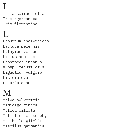
I
Inula spiraeifolia
Iris ×germanica
Iris florentina
L
Laburnum anagyroides
Lactuca perennis
Lathyrus vernus
Laurus nobilis
Leontodon incanus
subsp. tenuiflorus
Ligustrum vulgare
Listera ovata
Lunaria annua
M
Malva sylvestris
Medicago minima
Melica ciliata
Melittis melissophyllum
Mentha longifolia
Mespilus germanica