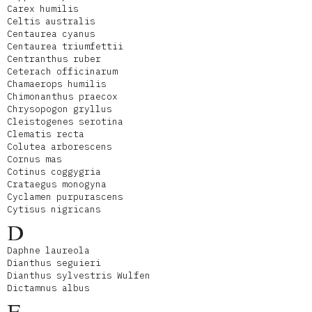
Carex humilis
Celtis australis
Centaurea cyanus
Centaurea triumfettii
Centranthus ruber
Ceterach officinarum
Chamaerops humilis
Chimonanthus praecox
Chrysopogon gryllus
Cleistogenes serotina
Clematis recta
Colutea arborescens
Cornus mas
Cotinus coggygria
Crataegus monogyna
Cyclamen purpurascens
Cytisus nigricans
D
Daphne laureola
Dianthus seguieri
Dianthus sylvestris Wulfen
Dictamnus albus