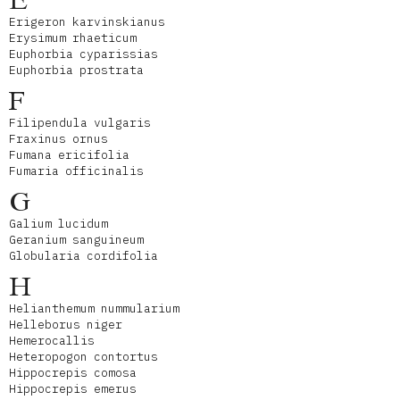
E
Erigeron karvinskianus
Erysimum rhaeticum
Euphorbia cyparissias
Euphorbia prostrata
F
Filipendula vulgaris
Fraxinus ornus
Fumana ericifolia
Fumaria officinalis
G
Galium lucidum
Geranium sanguineum
Globularia cordifolia
H
Helianthemum nummularium
Helleborus niger
Hemerocallis
Heteropogon contortus
Hippocrepis comosa
Hippocrepis emerus