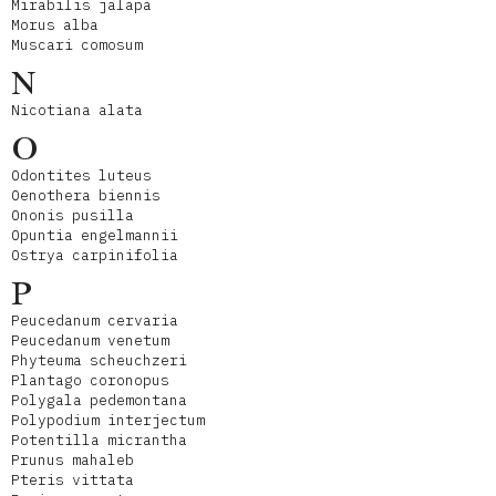
Mirabilis jalapa
Morus alba
Muscari comosum
N
Nicotiana alata
O
Odontites luteus
Oenothera biennis
Ononis pusilla
Opuntia engelmannii
Ostrya carpinifolia
P
Peucedanum cervaria
Peucedanum venetum
Phyteuma scheuchzeri
Plantago coronopus
Polygala pedemontana
Polypodium interjectum
Potentilla micrantha
Prunus mahaleb
Pteris vittata