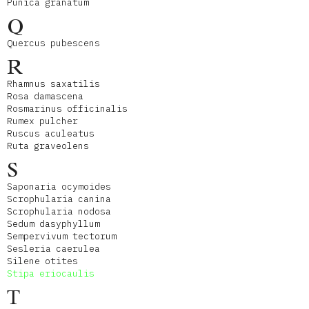
Punica granatum
Q
Quercus pubescens
R
Rhamnus saxatilis
Rosa damascena
Rosmarinus officinalis
Rumex pulcher
Ruscus aculeatus
Ruta graveolens
S
Saponaria ocymoides
Scrophularia canina
Scrophularia nodosa
Sedum dasyphyllum
Sempervivum tectorum
Sesleria caerulea
Silene otites
Stipa eriocaulis
T